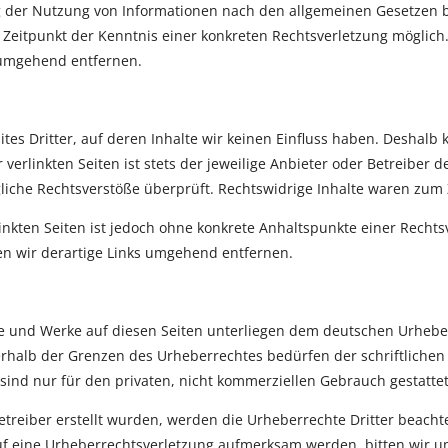
g der Nutzung von Informationen nach den allgemeinen Gesetzen b
m Zeitpunkt der Kenntnis einer konkreten Rechtsverletzung mögli
 umgehend entfernen.
tes Dritter, auf deren Inhalte wir keinen Einfluss haben. Deshalb
erlinkten Seiten ist stets der jeweilige Anbieter oder Betreiber de
iche Rechtsverstöße überprüft. Rechtswidrige Inhalte waren zum 
linkten Seiten ist jedoch ohne konkrete Anhaltspunkte einer Rechts
n wir derartige Links umgehend entfernen.
lte und Werke auf diesen Seiten unterliegen dem deutschen Urheber
rhalb der Grenzen des Urheberrechtes bedürfen der schriftlichen
 sind nur für den privaten, nicht kommerziellen Gebrauch gestattet
Betreiber erstellt wurden, werden die Urheberrechte Dritter beacht
auf eine Urheberrechtsverletzung aufmerksam werden, bitten wir 